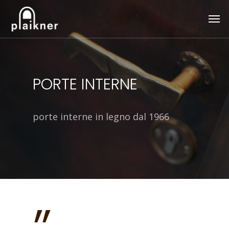
Skip
Men
to
main
content
PORTE INTERNE
porte interne in legno dal 1966